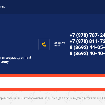
акты
+7 (978) 787-2
+7 (978) 811-7
Звоните
нам!
8 (8692) 44-05
8 (8692) 40-40
ит информационный
ефону.
, армированный микроволокнами Fibre Force, для любых видов плиток Ceresit СМ 