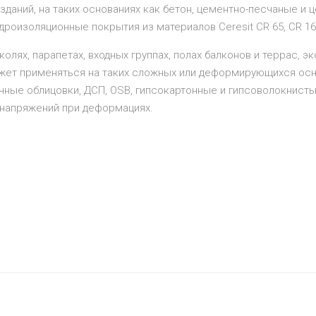
 зданий, на таких основаниях как бетон, цементно-пес­чаные и
дроизоляционные покрытия из материалов Ceresit CR 65, CR 166
олях, парапетах, входных группах, полах балконов и террас, э
ожет применяться на таких сложных или деформирую­щихся осн
ные облицовки, ДСП, OSB, гипсокартонные и гипсоволокнистые
напряжений при деформациях.