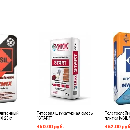
плиточный
Гипсовая штукатурная смесь
Толстослойн
IX 25кг
"START"
плитки IVSIL
450.00
руб.
462.00
руб