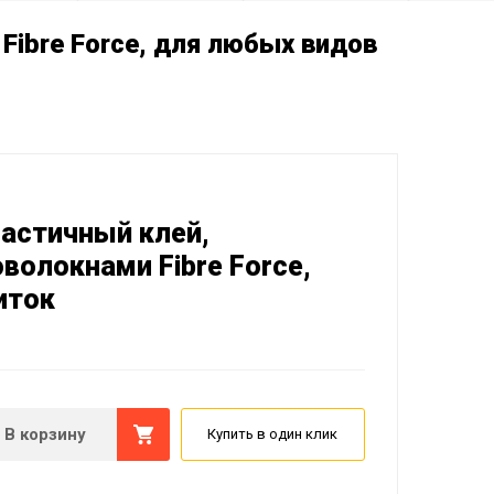
Fibre Force, для любых видов
Эластичный клей,
олокнами Fibre Force,
иток
В корзину
Купить в один клик