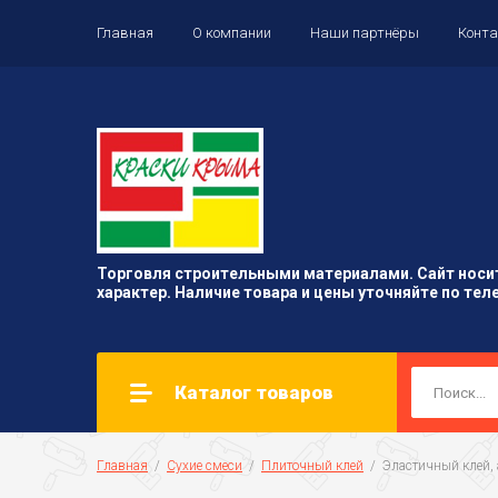
Главная
О компании
Наши партнёры
Конт
Торговля строительными материалами. Сайт нос
характер. Наличие товара и цены уточняйте по тел
Каталог товаров
Главная
  /  
Сухие смеси
  /  
Плиточный клей
  /  Эластичный клей