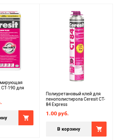
армирующая
Клеевая 
t CT-190 для
смесь Cer
системы 
Полиуретановый клей для
пенополистирола Ceresit CT-
.
948.00
84 Express
1.00
руб.
ину
В к
В корзину