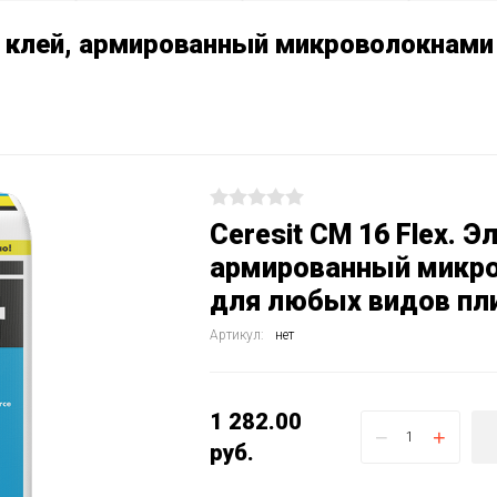
й клей, армированный микроволокнами 
Ceresit СМ 16 Flex. 
армированный микров
для любых видов пл
Артикул:
нет
1 282.00
−
+
руб.