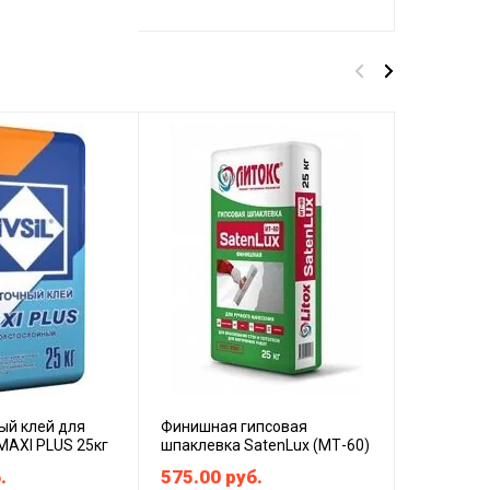
Суперэла
армирова
микроволо
ый клей для
Финишная гипсовая
для любы
 MAXI PLUS 25кг
шпаклевка SatenLux (МТ-60)
Ceresit СМ
.
575.00
руб.