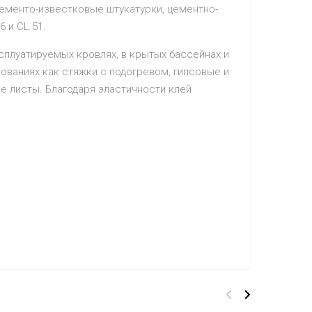
 цементо-известковые штукатурки, цементно-
 и CL 51.
ксплуатируемых кровлях, в крытых бассейнах и
ованиях как стяжки с подогревом, гипсовые и
 листы. Благодаря эластично­сти клей