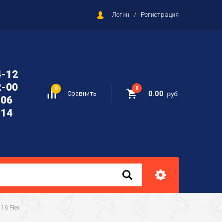
Логин
/
Регистрация
4-12
2-00
0
0
0.00
Сравнить
руб.
-06
-14
16 Flex